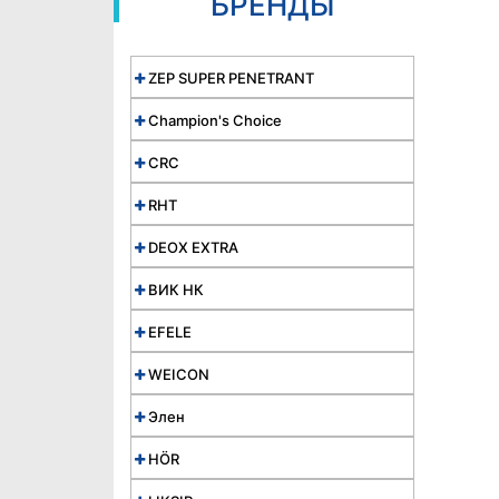
БРЕНДЫ
ZEP SUPER PENETRANT
Champion's Choice
CRC
RHT
DEOX EXTRA
ВИК НК
EFELE
WEICON
Элен
HÖR