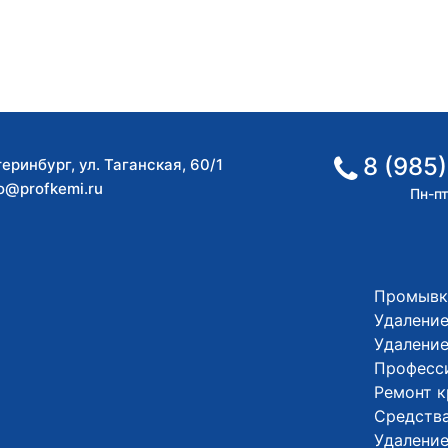
8 (985)
теринбург
,
ул. Таганская, 60/1
fo@profkemi.ru
Пн-пт
Промывк
Удаление
Удалени
Професс
Ремонт 
Средства
Удалени