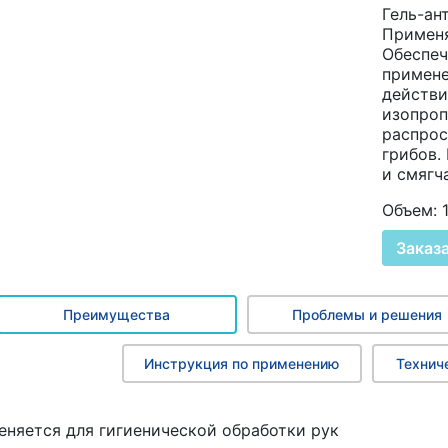
Гель-ан
Применя
Обеспеч
примене
действи
изопроп
распрос
грибов.
и смягч
Объем: 1 
Заказ
Преимущества
Проблемы и решения
Инструкция по применению
Технич
няется для гигиенической обработки рук