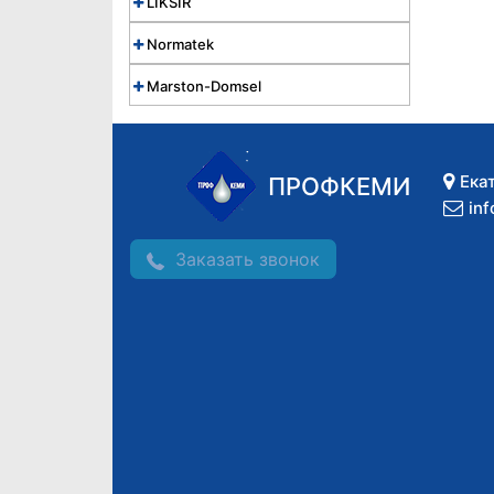
LIKSIR
Normatek
Marston-Domsel
Ека
ПРОФКЕМИ
in
Заказать звонок