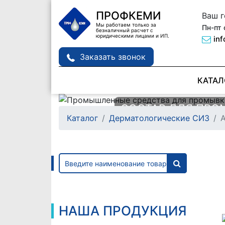
ПРОФКЕМИ
Ваш 
Мы работаем только за
Пн-пт 
безналичный расчет с
юридическими лицами и ИП.
in
Заказать звонок
КАТАЛ
СОСТАВЫ ДЛЯ П
СОСТАВ ДЛЯ ПРО
Каталог
Дерматологические СИЗ
ТЕПЛООБМЕННИК
ДЕТАЛЕЙ MANPOW
Подробне
Подробне
НАША ПРОДУКЦИЯ