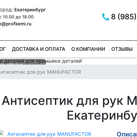
город:
Екатеринбург
8 (985)
с 10.00 до 18.00
fo@profkemi.ru
ОГ
ДОСТАВКА И ОПЛАТА
О КОМПАНИИ
ОТЗЫВЫ
РОМЫВКИ
МЫВКИ
Антисептик для рук MANUFACTOR
ОВ
ER RED
е
е
Антисептик для рук
Екатеринбу
Описан