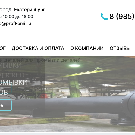
город:
Екатеринбург
8 (985)
с 10.00 до 18.00
fo@profkemi.ru
ОГ
ДОСТАВКА И ОПЛАТА
О КОМПАНИИ
ОТЗЫВЫ
МЫВКИ
ER RED
РОМЫВКИ
е
ОВ
е