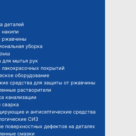
а деталей
 накипи
е ржавчины
иональная уборка
крыш
 для мытья рук
е лакокрасочных покрытий
еское оборудование
кие средства для защиты от ржавчины
енные растворители
а канализации
 сварка
цирующие и антисептические средства
логические СИЗ
е поверхностных дефектов на деталях
енные смазки