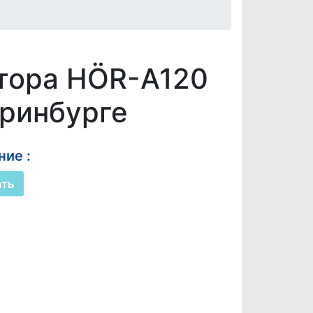
тора HÖR-А120
еринбурге
ие :
ать