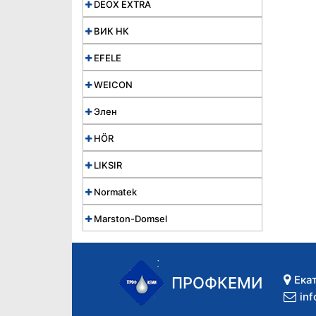
DEOX EXTRA
ВИК НК
EFELE
WEICON
Элен
HÖR
LIKSIR
Normatek
Marston-Domsel
Ека
ПРОФКЕМИ
in