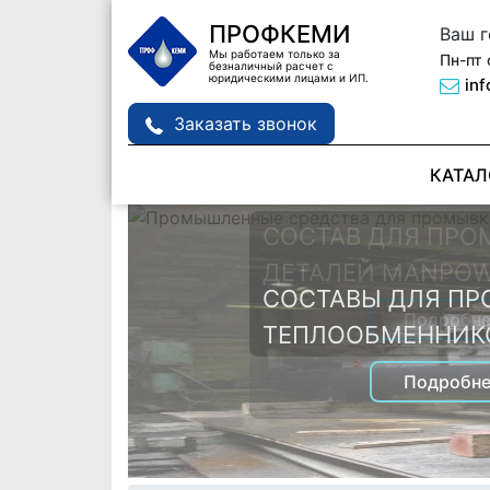
ПРОФКЕМИ
Ваш 
Мы работаем только за
Пн-пт 
безналичный расчет с
юридическими лицами и ИП.
in
Заказать звонок
КАТАЛ
СОСТАВ ДЛЯ ПРО
ДЕТАЛЕЙ MANPOW
СОСТАВЫ ДЛЯ П
Подробне
ТЕПЛООБМЕННИК
Подробне