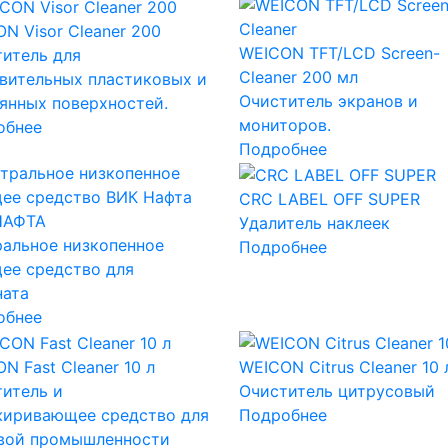
N Visor Cleaner 200
WEICON TFT/LCD Screen-
итель для
Cleaner 200 мл
вительных пластиковых и
Очиститель экранов и
янных поверхностей.
мониторов.
обнее
Подробнее
CRC LABEL OFF SUPER
НАФТА
Удалитель наклеек
альное низкопенное
Подробнее
ее средство для
ната
обнее
N Fast Cleaner 10 л
WEICON Citrus Cleaner 10 
итель и
Очиститель цитрусовый
жиривающее средство для
Подробнее
вой промышленности