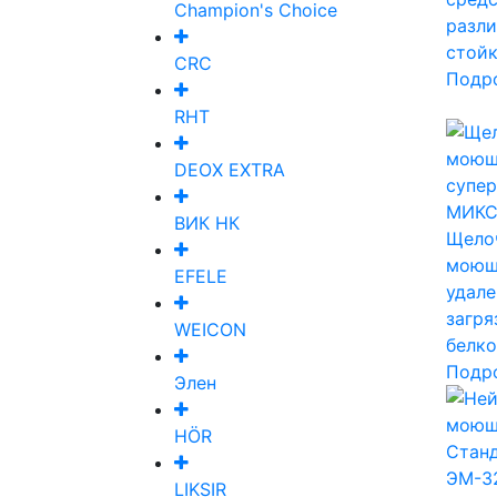
Champion's Choice
разли
стойк
CRC
Подр
RHT
DEOX EXTRA
МИКС
ВИК НК
Щело
моющ
EFELE
удале
загря
WEICON
белк
Подр
Элен
HÖR
ЭМ-3
LIKSIR