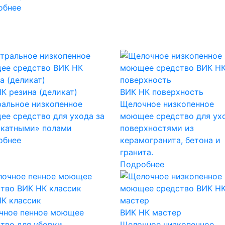
обнее
К резина (деликат)
ВИК НК поверхность
альное низкопенное
Щелочное низкопенное
е средство для ухода за
моющее средство для ухо
икатными» полами
поверхностями из
обнее
керамогранита, бетона и
гранита.
Подробнее
К классик
чное пенное моющее
ВИК НК мастер
тво для уборки
Щелочное низкопенное