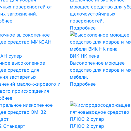
чных поверхностей от
моющее средство для уб
их загрязнений.
щелочеустойчивых
обнее
поверхностей.
Подробнее
АН супер
ВИК НК пена
чное высокопенное
Высокопенное моющее
ее средство для
средство для ковров и м
ния застарелых
мебели.
знений масло-жирового и
Подробнее
ового происхождения
обнее
2 Стандарт
ПЛЮС 2 супер