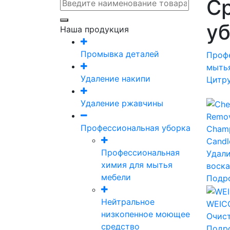
С
уб
Наша продукция
Промывка деталей
Проф
мыть
Удаление накипи
Цитр
Удаление ржавчины
Профессиональная уборка
Cham
Candl
Профессиональная
Удали
химия для мытья
воска
мебели
Подр
Нейтральное
WEICO
низкопенное моющее
Очис
средство
Подр