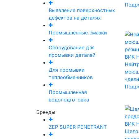
Подр
Выявление поверхностных
дефектов на деталях
Промышленные смазки
Оборудование для
промывки деталей
ВИК Н
Нейтр
Для промывки
моюще
теплообменников
«дел
Подр
Промышленная
водоподготовка
Бренды
ВИК Н
ZEP SUPER PENETRANT
Щело
средс