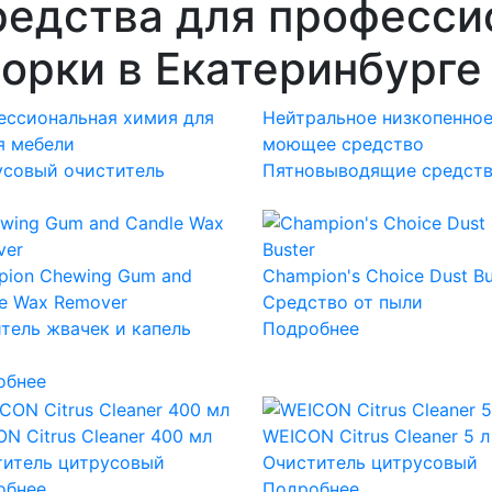
редства для професси
орки в Екатеринбурге
ессиональная химия для
Нейтральное низкопенно
я мебели
моющее средство
усовый очиститель
Пятновыводящие средст
pion Chewing Gum and
Champion's Choice Dust Bu
e Wax Remover
Средство от пыли
тель жвачек и капель
Подробнее
обнее
N Citrus Cleaner 400 мл
WEICON Citrus Cleaner 5 л
титель цитрусовый
Очиститель цитрусовый
обнее
Подробнее