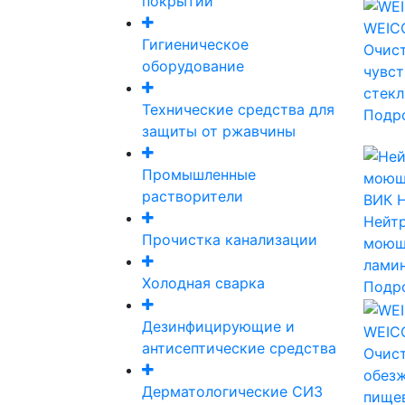
покрытий
WEICO
Гигиеническое
Очист
оборудование
чувст
стекл
Технические средства для
Подр
защиты от ржавчины
Промышленные
растворители
ВИК 
Нейтр
Прочистка канализации
моющ
лами
Холодная сварка
Подр
Дезинфицирующие и
WEICO
антисептические средства
Очист
обез
Дерматологические СИЗ
пище