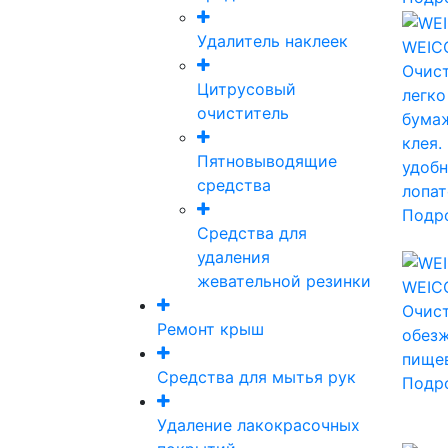
Удалитель наклеек
WEICO
Очист
Цитрусовый
легко
очиститель
бумаж
клея.
Пятновыводящие
удобн
средства
лопат
Подр
Средства для
удаления
жевательной резинки
WEICO
Очист
Ремонт крыш
обез
пище
Средства для мытья рук
Подр
Удаление лакокрасочных