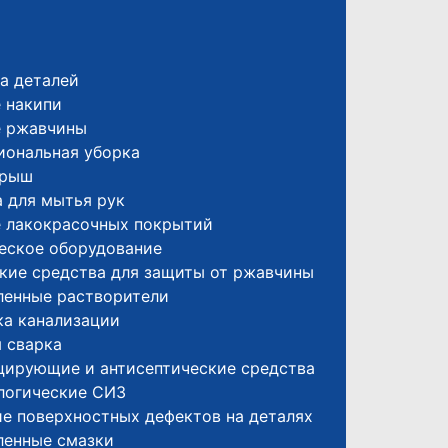
а деталей
 накипи
е ржавчины
иональная уборка
крыш
 для мытья рук
е лакокрасочных покрытий
еское оборудование
кие средства для защиты от ржавчины
енные растворители
а канализации
 сварка
цирующие и антисептические средства
логические СИЗ
е поверхностных дефектов на деталях
енные смазки