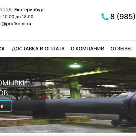
город:
Екатеринбург
8 (985)
с 10.00 до 18.00
fo@profkemi.ru
ОГ
ДОСТАВКА И ОПЛАТА
О КОМПАНИИ
ОТЗЫВЫ
МЫВКИ
ER RED
РОМЫВКИ
е
ОВ
е