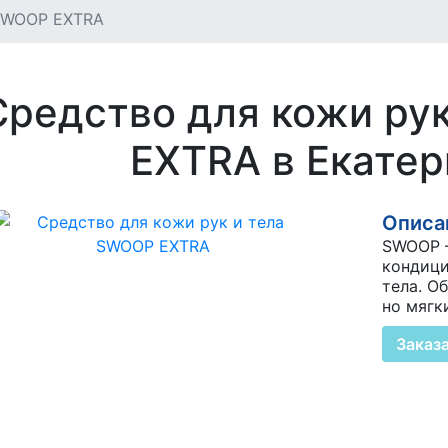
SWOOP EXTRA
Средство для кожи ру
EXTRA в Екатер
Описан
SWOOP 
кондици
тела. О
но мягк
Заказ