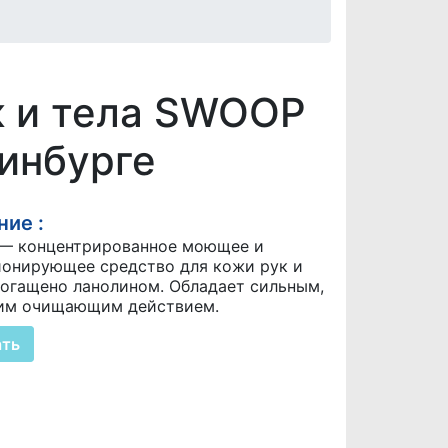
к и тела SWOOP
инбурге
ие :
— концентрированное моющее и
онирующее средство для кожи рук и
богащено ланолином. Обладает сильным,
им очищающим действием.
ать