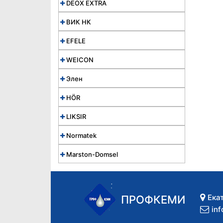
DEOX EXTRA
ВИК НК
EFELE
WEICON
Элен
HÖR
LIKSIR
Normatek
Marston-Domsel
Ека
ПРОФКЕМИ
in