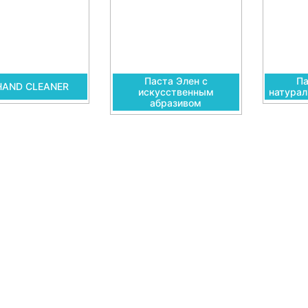
Паста Элен с
Па
HAND CLEANER
искусственным
натура
абразивом