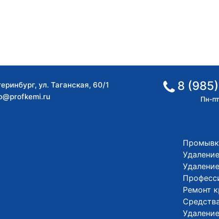
8 (985)
теринбург
,
ул. Таганская, 60/1
fo@profkemi.ru
Пн-пт
Промывк
Удаление
Удалени
Професс
Ремонт 
Средства
Удалени