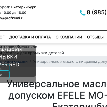
город:
Екатеринбург
8 (985)
с 10.00 до 18.00
fo@profkemi.ru
ОГ
ДОСТАВКА И ОПЛАТА
О КОМПАНИИ
ОТЗЫВЫ
РОМЫВКИ
МЫВКИ
ОВ
щевые смазки
Универсальное масло с пищевым доп
ER RED
е
е
Универсальное мас
допуском EFELE MO-
Екатеринбу