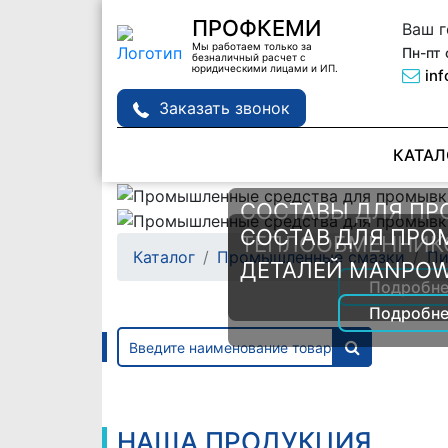
ПРОФКЕМИ
Ваш 
Мы работаем только за
Пн-пт 
безналичный расчет с
юридическими лицами и ИП.
in
Заказать звонок
КАТАЛ
СОСТАВЫ ДЛЯ П
СОСТАВ ДЛЯ ПРО
ТЕПЛООБМЕННИК
Каталог
Промышленные смазки
Пи
ДЕТАЛЕЙ MANPOW
Подробне
Подробне
НАША ПРОДУКЦИЯ