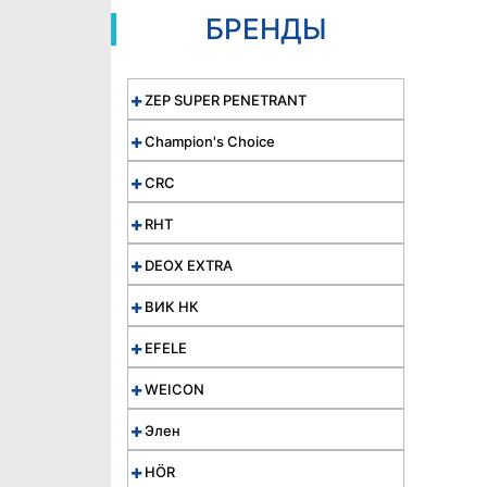
БРЕНДЫ
ZEP SUPER PENETRANT
Champion's Choice
CRC
RHT
DEOX EXTRA
ВИК НК
EFELE
WEICON
Элен
HÖR